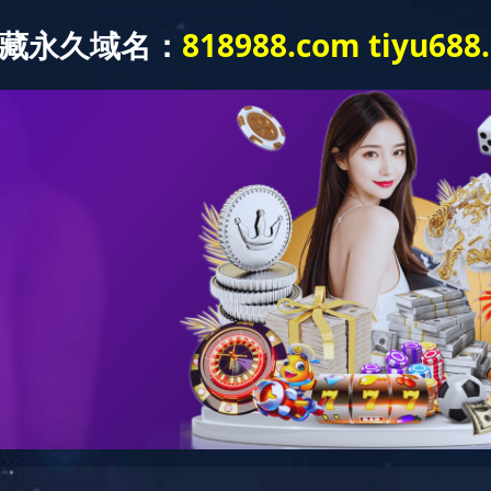
首
走进诚
产品中
新闻资
人才招
yaboc
信
心
讯
聘
走进诚信
，物流运输于一体的大型精细化学制造企业、中国民营50
容厂貌
视频中心