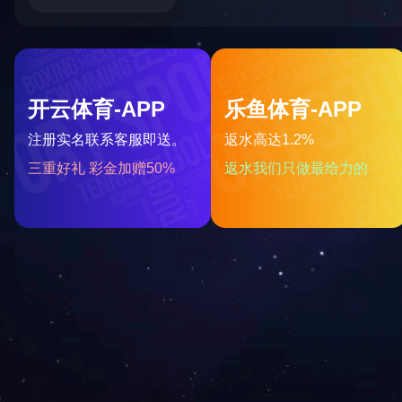
走进诚信
产品中心
新闻资讯
人