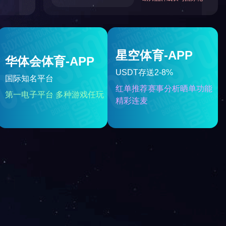
单出炉，河北诚信集团榜上有名！
河北诚信集团召开“庆七一”主题党日活
动，庆祝中国共产党成立102周年
运动与快乐融合，竞技与趣味加持！
第九届“诚信杯”职工趣味运动会隆重举
办
河北诚信集团再次入选中国民营企业5
00强榜单
微信公众号
投诉建议平台