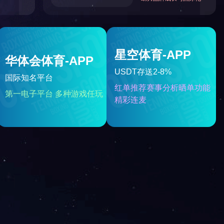
单出炉，河北诚信集团榜上有名！
河北诚信集团召开“庆七一”主题党日活
动，庆祝中国共产党成立102周年
运动与快乐融合，竞技与趣味加持！
第九届“诚信杯”职工趣味运动会隆重举
办
河北诚信集团再次入选中国民营企业5
00强榜单
微信公众号
投诉建议平台