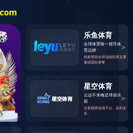
om(中国)官方网
采购系
English
站
统
最新产品
国家技术创新示范企业
国家认定企业技术中心
制造业单项冠军
2023中国石油和化工民营企业百强
2023ICMI资质认证
2022优秀农药中间体供应商